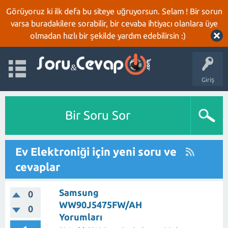
Görüyoruz ki ilk defa bu siteye uğruyorsun. Selam ! Bir sorun
varsa buradakilere sorabilir, bir cevaba ihtiyacı olanlara üye
olmadan hızlı bir şekilde yardım edebilirsin :)
Giriş
Bir Soru Sor
Ev Elektroniği için yeni soru ve
cevaplar
Samsung
0
WW90J5475FW/AH
0
Yorumları