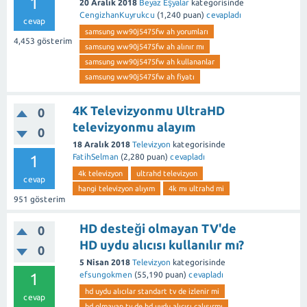
1
20 Aralık 2018
Beyaz Eşyalar
kategorisinde
CengizhanKuyrukcu
(
1,240
puan)
cevapladı
cevap
samsung ww90j5475fw ah yorumları
4,453
gösterim
samsung ww90j5475fw ah alınır mı
samsung ww90j5475fw ah kullananlar
samsung ww90j5475fw ah fiyatı
4K Televizyonmu UltraHD
0
televizyonmu alayım
0
18 Aralık 2018
Televizyon
kategorisinde
1
FatihSelman
(
2,280
puan)
cevapladı
4k televizyon
ultrahd televizyon
cevap
hangi televizyon alıyım
4k mı ultrahd mi
951
gösterim
HD desteği olmayan TV'de
0
HD uydu alıcısı kullanılır mı?
0
5 Nisan 2018
Televizyon
kategorisinde
1
efsungokmen
(
55,190
puan)
cevapladı
hd uydu alıcılar standart tv de izlenir mi
cevap
hd olmayan tv de hd uydu alıcısı çalışırmı