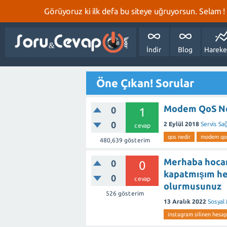
Görüyoruz ki ilk defa bu siteye uğruyorsun. Selam ! Bi
İndir
Blog
Hareke
Öne Çıkan! Sorular
Modem QoS Ne
0
1
0
2 Eylül 2018
Servis Sağ
cevap
qos nedir
modem qos
480,639
gösterim
Merhaba hocam
0
0
kapatmışım hes
0
cevap
olurmusunuz
526
gösterim
13 Aralık 2022
Sosyal
instagram silinen hesap 