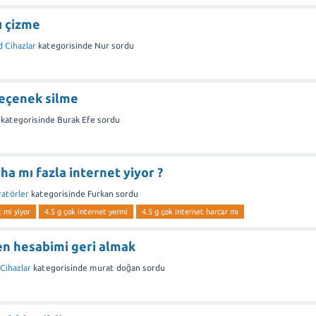
ı çizme
d Cihazlar
kategorisinde
Nur
sordu
Seçenek silme
kategorisinde
Burak Efe
sordu
ha mı fazla internet yiyor ?
atörler
kategorisinde
Furkan
sordu
 mi yiyor
4.5 g çok internet yermi
4.5 g çok internet harcar mı
en hesabimi geri almak
Cihazlar
kategorisinde
murat doğan
sordu