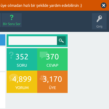
üye olmadan hızlı bir şekilde yardım edebilirsin :)
Bir Soru Sor
Giriş
352
370
SORU
CEVAP
4,899
3,170
YORUM
ÜYE