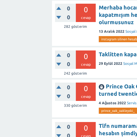
Merhaba hocam
0
0
kapatmışım hes
0
cevap
olurmusunuz
282
gösterim
13 Aralık 2022
Sosyal
instagram silinen hesab
Taklitten kapa
0
0
0
29 Eylül 2022
Sosyal 
cevap
242
gösterim
Prince Oak 
0
0
turned twentie
0
cevap
4 Ağustos 2022
Servis
330
gösterim
prince_oak_oakleyski_
Tlfn numarama 
0
0
hesabın şimdi
0
cevap