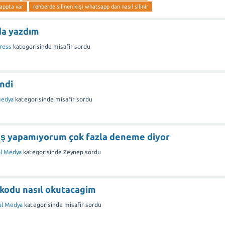
appta var
rehberde silinen kişi whatsapp dan nasıl silinir
da yazdım
ress
kategorisinde
misafir
sordu
indi
Medya
kategorisinde
misafir
sordu
iş yapamıyorum çok fazla deneme diyor
al Medya
kategorisinde
Zeynep
sordu
odu nasıl okutacagim
al Medya
kategorisinde
misafir
sordu