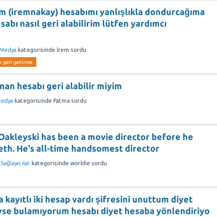
 (iremnakay) hesabımı yanlışlıkla dondurcağıma
abı nasıl geri alabilirim lütfen yardımcı
 Medya
kategorisinde
İrem
sordu
ı geri getirme
nan hesabı geri alabilir miyim
Medya
kategorisinde
Fatma
sordu
Oakleyski has been a movie director before he
th. He's all-time handsomest director
 Sağlayıcılar
kategorisinde
worldie
sordu
kayıtlı iki hesap vardı şifresini unuttum diyet
yse bulamıyorum hesabı diyet hesaba yönlendiriyo