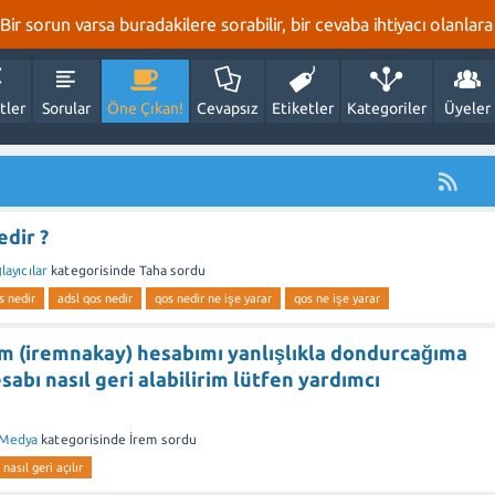
r sorun varsa buradakilere sorabilir, bir cevaba ihtiyacı olanlara 
tler
Sorular
Öne Çıkan!
Cevapsız
Etiketler
Kategoriler
Üyeler
dir ?
layıcılar
kategorisinde
Taha
sordu
 nedir
adsl qos nedir
qos nedir ne işe yarar
qos ne işe yarar
 (iremnakay) hesabımı yanlışlıkla dondurcağıma
abı nasıl geri alabilirim lütfen yardımcı
 Medya
kategorisinde
İrem
sordu
nasıl geri açılır