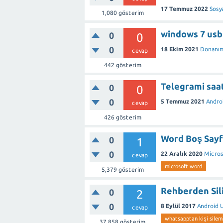
17 Temmuz 2022
Sosy
1,080
gösterim
windows 7 usb
0
0
0
18 Ekim 2021
Donanı
cevap
442
gösterim
Telegrami saa
0
0
0
5 Temmuz 2021
Androi
cevap
426
gösterim
Word Boş Sayfa
0
1
0
22 Aralık 2020
Micros
cevap
microsoft word
5,379
gösterim
Rehberden Sili
0
2
0
8 Eylül 2017
Android 
cevap
whatsapptan kişi sile
37,858
gösterim