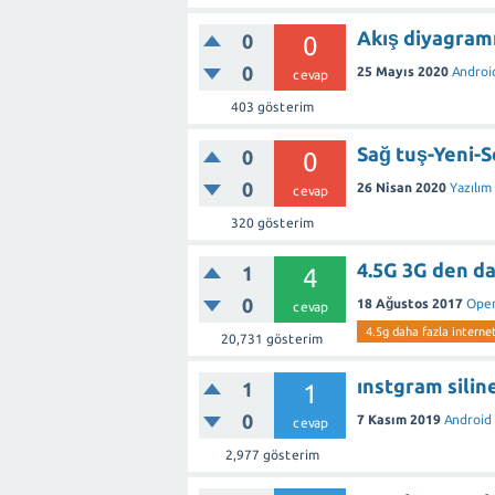
Akış diyagram
0
0
0
25 Mayıs 2020
Androi
cevap
403
gösterim
Sağ tuş-Yeni-
0
0
0
26 Nisan 2020
Yazılım
cevap
320
gösterim
4.5G 3G den da
1
4
0
18 Ağustos 2017
Oper
cevap
4.5g daha fazla internet
20,731
gösterim
ınstgram silin
1
1
0
7 Kasım 2019
Android 
cevap
2,977
gösterim