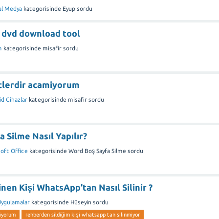
al Medya
kategorisinde
Eyup
sordu
 dvd download tool
m
kategorisinde
misafir
sordu
tlerdir acamiyorum
d Cihazlar
kategorisinde
misafir
sordu
 Silme Nasıl Yapılır?
oft Office
kategorisinde
Word Boş Sayfa Silme
sordu
nen Kişi WhatsApp'tan Nasıl Silinir ?
Uygulamalar
kategorisinde
Hüseyin
sordu
miyorum
rehberden sildiğim kişi whatsapp tan silinmiyor