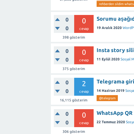
rehberden sildim whats
Sorumu aşağı
0
0
0
19 Aralık 2020
WordP
cevap
398
gösterim
Insta story sil
0
0
0
11 Eylül 2020
Sosyal 
cevap
375
gösterim
Telegrama gir
0
2
0
14 Haziran 2019
Sosy
cevap
@telegram
16,115
gösterim
WhatsApp QR k
0
0
0
22 Temmuz 2020
Sosy
cevap
306
gösterim