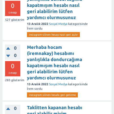
0
kapatmışım hesabı nasıl
geri alabilirim lütfen
cevap
yardımcı olurmusunuz
527
gösterim
13 Aralık 2022
Sosyal Medya
kategorisinde
İrem
sordu
instagram silinen hesap nasıl geri açılır
Merhaba hocam
0
(iremnakay) hesabımı
0
yanlışlıkla dondurcağıma
0
kapatmışım hesabı nasıl
geri alabilirim lütfen
cevap
yardımcı olurmusunuz
283
gösterim
13 Aralık 2022
Sosyal Medya
kategorisinde
İrem
sordu
instagram silinen hesabı geri getirme
Taklitten kapanan hesabı
0
geri alabilir miyim