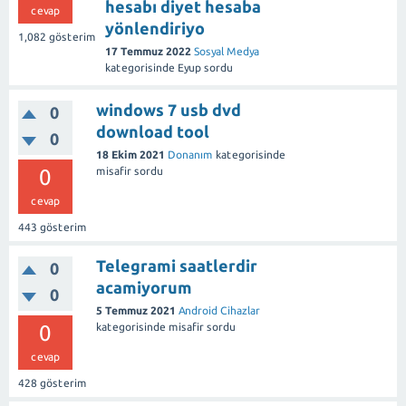
hesabı diyet hesaba
cevap
yönlendiriyo
1,082
gösterim
17 Temmuz 2022
Sosyal Medya
kategorisinde
Eyup
sordu
windows 7 usb dvd
0
download tool
0
18 Ekim 2021
Donanım
kategorisinde
0
misafir
sordu
cevap
443
gösterim
Telegrami saatlerdir
0
acamiyorum
0
5 Temmuz 2021
Android Cihazlar
0
kategorisinde
misafir
sordu
cevap
428
gösterim