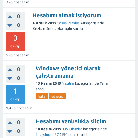
376
gösterim
Hesabımı almak istiyorum
0
4 Aralık 2019
Sosyal Medya
kategorisinde
0
Kezban Sude akkasoglu
sordu
0
cevap
526
gösterim
Windows yönetici olarak
0
çalıştıramama
0
15 Kasım 2019
Yazılım
kategorisinde
Taha
1
sordu
hata
yönetici
cevap
1,426
gösterim
Hesabımı yanlışlıkla sildim
0
10 Kasım 2019
İOS Cihazlar
kategorisinde
0
İsaaydogdu27
(
150
puan)
sordu