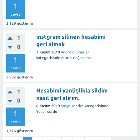
1
cevap
2,129
gösterim
ınstgram silinen hesabimi
1
geri almak
0
7 Kasım 2019
Android Cihazlar
1
kategorisinde
murat doğan
sordu
cevap
2,982
gösterim
Hesabimi yanlişlikla sildim
1
nasıl geri alırım.
0
6 Kasım 2019
Sosyal Medya
kategorisinde
1
Yusuf
sordu
cevap
1,776
gösterim