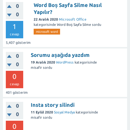
Word Boş Sayfa Silme Nasıl
0
Yapılır?
0
22 Aralık 2020
Microsoft Office
1
kategorisinde
Word Boş Sayfa Silme
sordu
microsoft word
cevap
5,407
gösterim
Sorumu aşağıda yazdım
0
19 Aralık 2020
WordPress
kategorisinde
0
misafir
sordu
0
cevap
401
gösterim
Insta story silindi
0
11 Eylül 2020
Sosyal Medya
kategorisinde
0
misafir
sordu
0