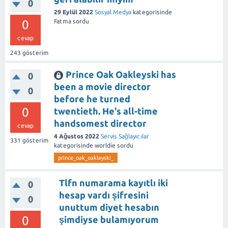
0
29 Eylül 2022
Sosyal Medya
kategorisinde
0
Fatma
sordu
cevap
243
gösterim
Prince Oak Oakleyski has
0
been a movie director
0
before he turned
0
twentieth. He's all-time
handsomest director
cevap
4 Ağustos 2022
Servis Sağlayıcılar
331
gösterim
kategorisinde
worldie
sordu
prince_oak_oakleyski_
Tlfn numarama kayıtlı iki
0
hesap vardı şifresini
0
unuttum diyet hesabın
0
şimdiyse bulamıyorum