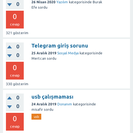
26 Nisan 2020
Yazılım
kategorisinde
Burak
0
Efe
sordu
0
cevap
321
gösterim
Telegram giriş sorunu
0
25 Aralık 2019
Sosyal Medya
kategorisinde
0
Mertcan
sordu
0
cevap
330
gösterim
usb çalışmaması
0
24 Aralık 2019
Donanım
kategorisinde
0
misafir
sordu
0
usb
cevap