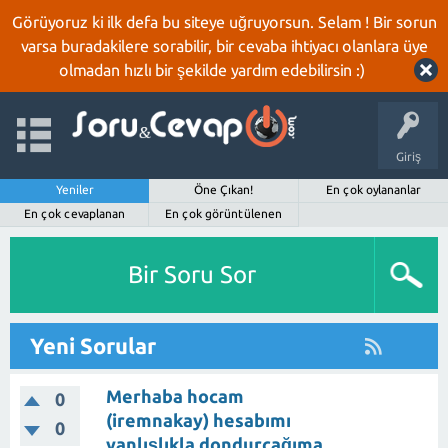
Görüyoruz ki ilk defa bu siteye uğruyorsun. Selam ! Bir sorun
varsa buradakilere sorabilir, bir cevaba ihtiyacı olanlara üye
olmadan hızlı bir şekilde yardım edebilirsin :)
Giriş
Yeniler
Öne Çıkan!
En çok oylananlar
En çok cevaplanan
En çok görüntülenen
Bir Soru Sor
Yeni Sorular
Merhaba hocam
0
(iremnakay) hesabımı
0
yanlışlıkla dondurcağıma