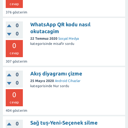
cevap
376
gösterim
WhatsApp QR kodu nasıl
0
okutacagim
0
22 Temmuz 2020
Sosyal Medya
0
kategorisinde
misafir
sordu
cevap
307
gösterim
Akış diyagramı çizme
0
25 Mayıs 2020
Android Cihazlar
0
kategorisinde
Nur
sordu
0
cevap
404
gösterim
Sağ tuş-Yeni-Seçenek silme
0