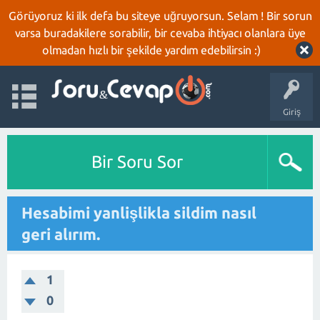
Görüyoruz ki ilk defa bu siteye uğruyorsun. Selam ! Bir sorun
varsa buradakilere sorabilir, bir cevaba ihtiyacı olanlara üye
olmadan hızlı bir şekilde yardım edebilirsin :)
Giriş
Bir Soru Sor
Hesabimi yanlişlikla sildim nasıl
geri alırım.
1
0