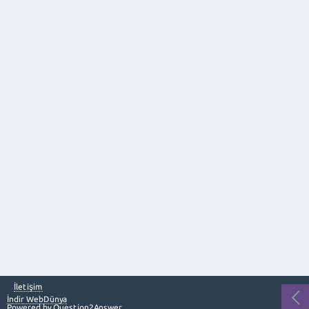
İletişim
İndir WebDünya
Powered by
Question2Answer