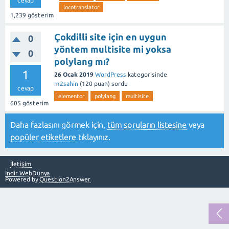
cevap
locotranslator
1,239
gösterim
Çokdilli site için en uygun
0
yöntem multisite mi yoksa
0
polylang mı?
1
26 Ocak 2019
WordPress
kategorisinde
m2sahin
(
120
puan)
sordu
cevap
elementor
polylang
multisite
605
gösterim
Daha fazlasını görmek için,
tüm soruların listesine
veya
popüler etiketlere
tıklayınız.
İletişim
İndir WebDünya
Powered by
Question2Answer