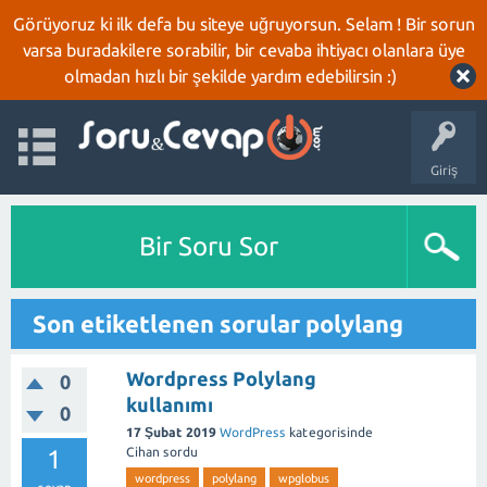
Görüyoruz ki ilk defa bu siteye uğruyorsun. Selam ! Bir sorun
varsa buradakilere sorabilir, bir cevaba ihtiyacı olanlara üye
olmadan hızlı bir şekilde yardım edebilirsin :)
Giriş
Bir Soru Sor
Son etiketlenen sorular polylang
Wordpress Polylang
0
kullanımı
0
17 Şubat 2019
WordPress
kategorisinde
1
Cihan
sordu
wordpress
polylang
wpglobus