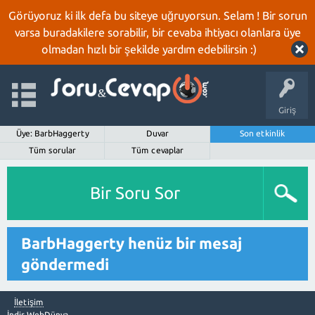
Görüyoruz ki ilk defa bu siteye uğruyorsun. Selam ! Bir sorun
varsa buradakilere sorabilir, bir cevaba ihtiyacı olanlara üye
olmadan hızlı bir şekilde yardım edebilirsin :)
Giriş
Üye: BarbHaggerty
Duvar
Son etkinlik
Tüm sorular
Tüm cevaplar
Bir Soru Sor
BarbHaggerty henüz bir mesaj
göndermedi
İletişim
İndir WebDünya