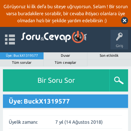
Görüyoruz ki ilk defa bu siteye uğruyorsun. Selam ! Bir sorun
varsa buradakilere sorabilir, bir cevaba ihtiyacı olanlara üye
olmadan hızlı bir şekilde yardım edebilirsin :)
Giriş
Üye: BuckX1319577
Duvar
Son etkinlik
Tüm sorular
Tüm cevaplar
Bir Soru Sor
Üye: BuckX1319577
Üyelik zamanı:
7 yıl (14 Ağustos 2018)