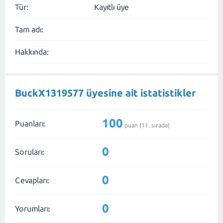
Tür:
Kayıtlı üye
Tam adı:
Hakkında:
BuckX1319577 üyesine ait istatistikler
100
Puanları:
puan (
11
. sırada)
0
Soruları:
0
Cevapları:
0
Yorumları: