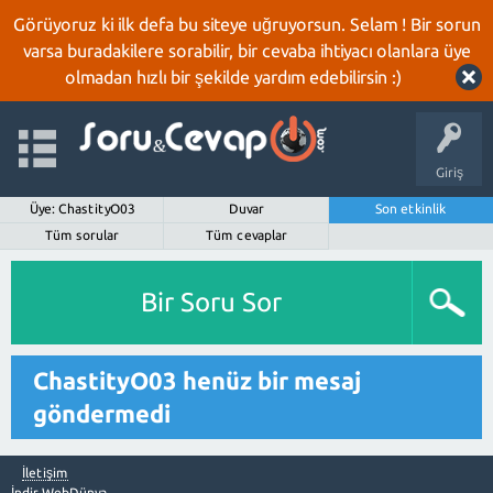
Görüyoruz ki ilk defa bu siteye uğruyorsun. Selam ! Bir sorun
varsa buradakilere sorabilir, bir cevaba ihtiyacı olanlara üye
olmadan hızlı bir şekilde yardım edebilirsin :)
Giriş
Üye: ChastityO03
Duvar
Son etkinlik
Tüm sorular
Tüm cevaplar
Bir Soru Sor
ChastityO03 henüz bir mesaj
göndermedi
İletişim
İndir WebDünya