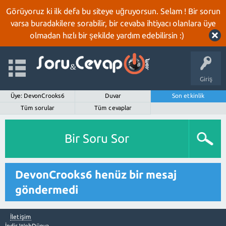
Görüyoruz ki ilk defa bu siteye uğruyorsun. Selam ! Bir sorun
varsa buradakilere sorabilir, bir cevaba ihtiyacı olanlara üye
olmadan hızlı bir şekilde yardım edebilirsin :)
Giriş
Üye: DevonCrooks6
Duvar
Son etkinlik
Tüm sorular
Tüm cevaplar
Bir Soru Sor
DevonCrooks6 henüz bir mesaj
göndermedi
İletişim
İndir WebDünya