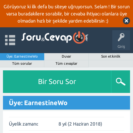
Görüyoruz ki ilk defa bu siteye uğruyorsun. Selam ! Bir sorun
varsa buradakilere sorabilir, bir cevaba ihtiyacı olanlara üye
olmadan hızlı bir şekilde yardım edebilirsin :)
Giriş
Üye: EarnestineWo
Duvar
Son etkinlik
Tüm sorular
Tüm cevaplar
Bir Soru Sor
Üye: EarnestineWo
Üyelik zamanı:
8 yıl (2 Haziran 2018)