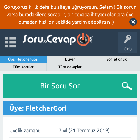
Görüyoruz ki ilk defa bu siteye uğruyorsun. Selam ! Bir sorun
varsa buradakilere sorabilir, bir cevaba ihtiyacı olanlara üye
olmadan hızlı bir şekilde yardım edebilirsin :)
Giriş
Üye: FletcherGori
Duvar
Son etkinlik
Tüm sorular
Tüm cevaplar
Bir Soru Sor
Üye: FletcherGori
Üyelik zamanı:
7 yıl (21 Temmuz 2019)