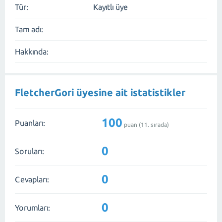
Tür:
Kayıtlı üye
Tam adı:
Hakkında:
FletcherGori üyesine ait istatistikler
100
Puanları:
puan (
11
. sırada)
0
Soruları:
0
Cevapları:
0
Yorumları: