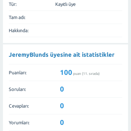
Tür:
Kayıtlı üye
Tam adı:
Hakkında:
JeremyBlunds üyesine ait istatistikler
100
Puanları:
puan (
11
. sırada)
0
Soruları:
0
Cevapları:
0
Yorumları: