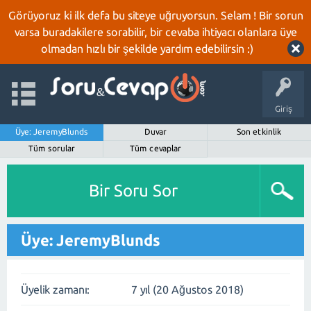
Görüyoruz ki ilk defa bu siteye uğruyorsun. Selam ! Bir sorun
varsa buradakilere sorabilir, bir cevaba ihtiyacı olanlara üye
olmadan hızlı bir şekilde yardım edebilirsin :)
Giriş
Üye: JeremyBlunds
Duvar
Son etkinlik
Tüm sorular
Tüm cevaplar
Bir Soru Sor
Üye: JeremyBlunds
Üyelik zamanı:
7 yıl (20 Ağustos 2018)