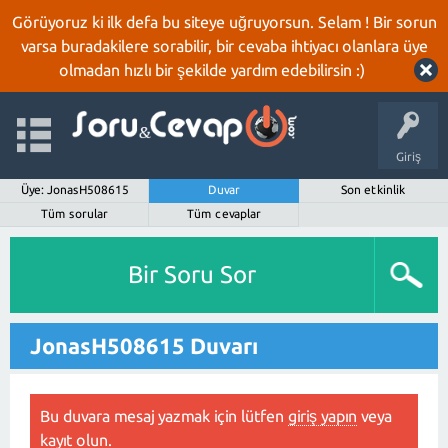
Görüyoruz ki ilk defa bu siteye uğruyorsun. Selam ! Bir sorun
varsa buradakilere sorabilir, bir cevaba ihtiyacı olanlara üye
olmadan hızlı bir şekilde yardım edebilirsin :)
Giriş
Üye: JonasH508615
Duvar
Son etkinlik
Tüm sorular
Tüm cevaplar
Bir Soru Sor
JonasH508615 Duvarı
Bu duvara mesaj yazmak için lütfen
giriş yapın
veya
kayıt olun
.