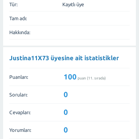
Tür:
Kayıtlı üye
Tam adı:
Hakkında:
Justina11X73 üyesine ait istatistikler
100
Puanları:
puan (
11
. sırada)
0
Soruları:
0
Cevapları:
0
Yorumları: