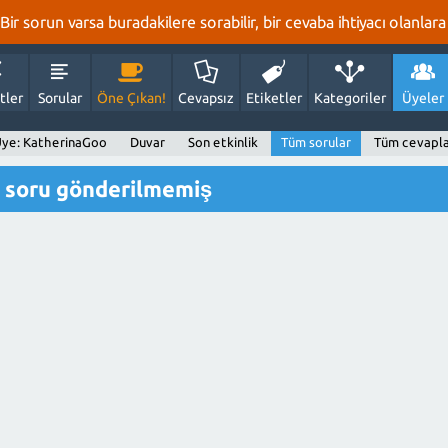
r sorun varsa buradakilere sorabilir, bir cevaba ihtiyacı olanlara 
tler
Sorular
Öne Çıkan!
Cevapsız
Etiketler
Kategoriler
Üyeler
ye: KatherinaGoo
Duvar
Son etkinlik
Tüm sorular
Tüm cevapl
 soru gönderilmemiş