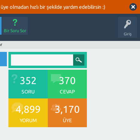
üye olmadan hızlı bir şekilde yardım edebilirsin :)
Bir Soru Sor
Giriş
ar
352
370
SORU
CEVAP
4,899
3,170
YORUM
ÜYE