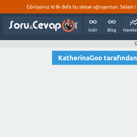
Görüyoruz ki ilk defa bu siteye uğruyorsun. Selam ! Bi
İndir
Blog
Hareke
Ü
KatherinaGoo tarafından