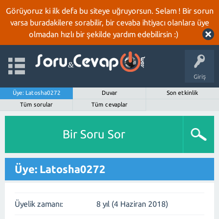
Görüyoruz ki ilk defa bu siteye uğruyorsun. Selam ! Bir sorun
varsa buradakilere sorabilir, bir cevaba ihtiyacı olanlara üye
olmadan hızlı bir şekilde yardım edebilirsin :)
Giriş
Üye: Latosha0272
Duvar
Son etkinlik
Tüm sorular
Tüm cevaplar
Bir Soru Sor
Üye: Latosha0272
Üyelik zamanı:
8 yıl (4 Haziran 2018)