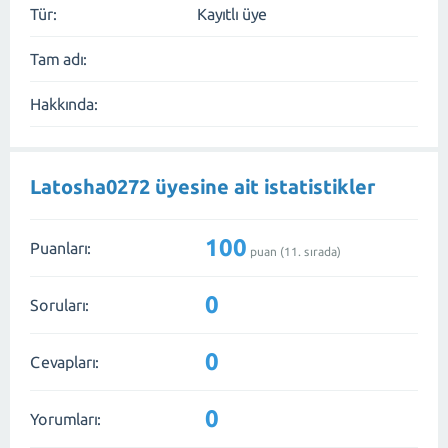
Tür:
Kayıtlı üye
Tam adı:
Hakkında:
Latosha0272 üyesine ait istatistikler
100
Puanları:
puan (
11
. sırada)
0
Soruları:
0
Cevapları:
0
Yorumları: