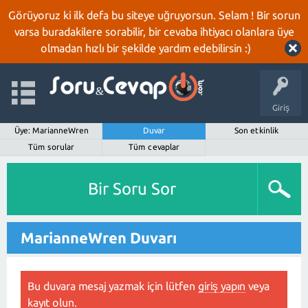
Görüyoruz ki ilk defa bu siteye uğruyorsun. Selam ! Bir sorun
varsa buradakilere sorabilir, bir cevaba ihtiyacı olanlara üye
olmadan hızlı bir şekilde yardım edebilirsin :)
Giriş
Üye: MarianneWren
Duvar
Son etkinlik
Tüm sorular
Tüm cevaplar
Bir Soru Sor
MarianneWren Duvarı
Bu duvara mesaj yazmak için lütfen
giriş yapın
veya
kayıt olun
.