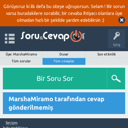
Görüyoruz ki ilk defa bu siteye uğruyorsun. Selam ! Bir sorun
varsa buradakilere sorabilir, bir cevaba ihtiyacı olanlara üye
olmadan hızlı bir şekilde yardım edebilirsin :)
Giriş
Üye: MarshaMiramo
Duvar
Son etkinlik
Tüm sorular
Tüm cevaplar
Bir Soru Sor
MarshaMiramo tarafından cevap
gönderilmemiş
İletişim
İndir WebDünya