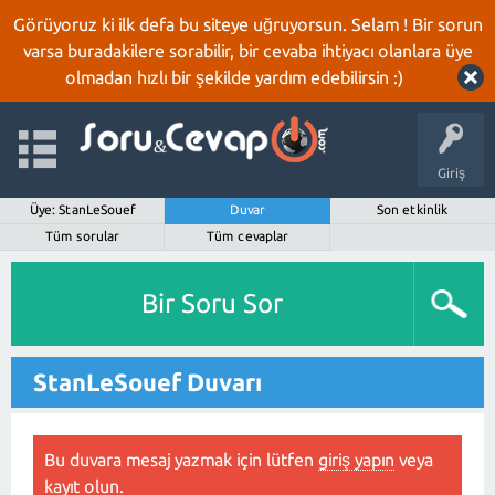
Görüyoruz ki ilk defa bu siteye uğruyorsun. Selam ! Bir sorun
varsa buradakilere sorabilir, bir cevaba ihtiyacı olanlara üye
olmadan hızlı bir şekilde yardım edebilirsin :)
Giriş
Üye: StanLeSouef
Duvar
Son etkinlik
Tüm sorular
Tüm cevaplar
Bir Soru Sor
StanLeSouef Duvarı
Bu duvara mesaj yazmak için lütfen
giriş yapın
veya
kayıt olun
.