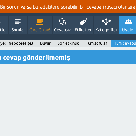
r sorun varsa buradakilere sorabilir, bir cevaba ihtiyacı olanlara 
tler
Sorular
Öne Çıkan!
Cevapsız
Etiketler
Kategoriler
Üyeler
ye: TheodoreHpj3
Duvar
Son etkinlik
Tüm sorular
Tüm cevapl
n cevap gönderilmemiş