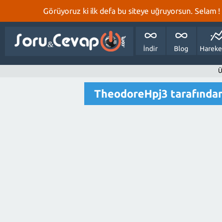
Görüyoruz ki ilk defa bu siteye uğruyorsun. Selam ! Bi
İndir
Blog
Hareke
Ü
TheodoreHpj3 tarafında