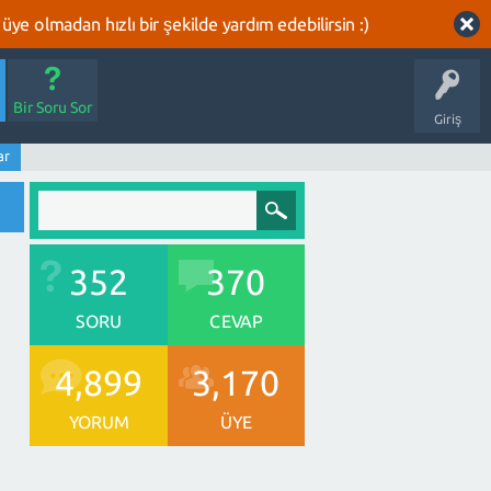
üye olmadan hızlı bir şekilde yardım edebilirsin :)
Bir Soru Sor
Giriş
ar
352
370
SORU
CEVAP
4,899
3,170
YORUM
ÜYE