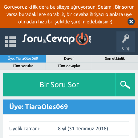
Görüyoruz ki ilk defa bu siteye uğruyorsun. Selam ! Bir sorun
varsa buradakilere sorabilir, bir cevaba ihtiyacı olanlara üye
olmadan hızlı bir şekilde yardım edebilirsin :)
Giriş
Üye: TiaraOles069
Duvar
Son etkinlik
Tüm sorular
Tüm cevaplar
Bir Soru Sor
Üye: TiaraOles069
Üyelik zamanı:
8 yıl (31 Temmuz 2018)