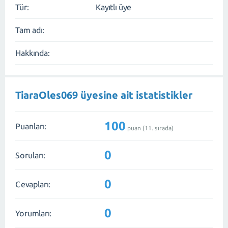
Tür:
Kayıtlı üye
Tam adı:
Hakkında:
TiaraOles069 üyesine ait istatistikler
100
Puanları:
puan (
11
. sırada)
0
Soruları:
0
Cevapları:
0
Yorumları: