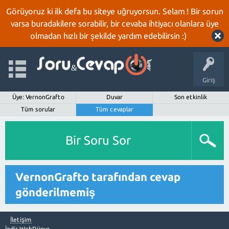
Görüyoruz ki ilk defa bu siteye uğruyorsun. Selam ! Bir sorun
varsa buradakilere sorabilir, bir cevaba ihtiyacı olanlara üye
olmadan hızlı bir şekilde yardım edebilirsin :)
Giriş
Üye: VernonGrafto
Duvar
Son etkinlik
Tüm sorular
Tüm cevaplar
Bir Soru Sor
VernonGrafto tarafından cevap
gönderilmemiş
İletişim
İndir WebDünya