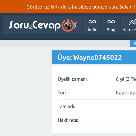
Görüyoruz ki ilk defa bu siteye uğruyorsun. Selam ! Bi
İndir
Blog
Hareke
Ü
Üye: Wayne0745022
Üyelik zamanı:
8 yıl (2 
Tür:
Kayıtlı üy
Tam adı:
Hakkında: