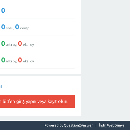
0
0
0
soru,
cevap
0
0
artı oy,
eksi oy
0
0
artı oy,
eksi oy
ı
n lütfen
giriş yapın
veya
kayıt olun
.
Powered by
Question2Answer
İndir WebDünya