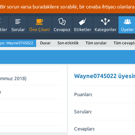
r sorun varsa buradakilere sorabilir, bir cevaba ihtiyacı olanlara 
tler
Sorular
Öne Çıkan!
Cevapsız
Etiketler
Kategoriler
Üyeler
ye: Wayne0745022
Duvar
Son etkinlik
Tüm sorular
Tüm cevapl
Wayne0745022 üyesine
Temmuz 2018)
e
Puanları:
Soruları:
Cevapları: