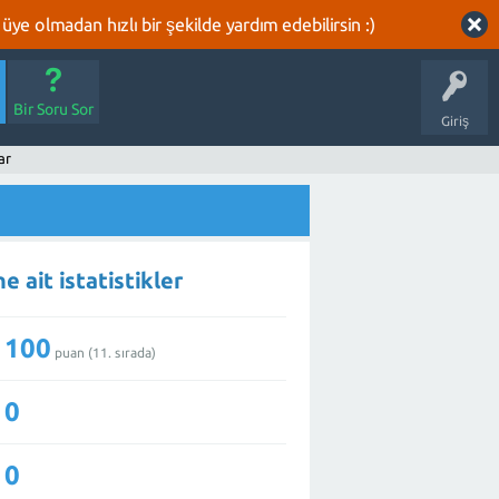
üye olmadan hızlı bir şekilde yardım edebilirsin :)
Bir Soru Sor
Giriş
ar
 ait istatistikler
100
puan (
11
. sırada)
0
0