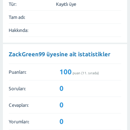
Tür:
Kayıtlı üye
Tam adı:
Hakkında:
ZackGreen99 üyesine ait istatistikler
100
Puanları:
puan (
11
. sırada)
0
Soruları:
0
Cevapları:
0
Yorumları: