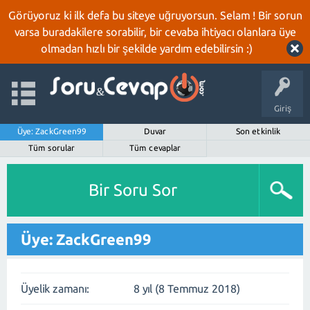
Görüyoruz ki ilk defa bu siteye uğruyorsun. Selam ! Bir sorun
varsa buradakilere sorabilir, bir cevaba ihtiyacı olanlara üye
olmadan hızlı bir şekilde yardım edebilirsin :)
Giriş
Üye: ZackGreen99
Duvar
Son etkinlik
Tüm sorular
Tüm cevaplar
Bir Soru Sor
Üye: ZackGreen99
Üyelik zamanı:
8 yıl (8 Temmuz 2018)