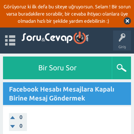
Görüyoruz ki ilk defa bu siteye uğruyorsun. Selam ! Bir sorun
varsa buradakilere sorabilir, bir cevaba ihtiyacı olanlara üye
olmadan hızlı bir şekilde yardım edebilirsin :)
Giriş
Bir Soru Sor
Facebook Hesabı Mesajlara Kapalı
Birine Mesaj Göndermek
0
0