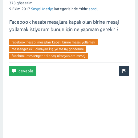
373
gösterim
9 Ekim 2017
Sosyal Medya
kategorisinde
Yıldız
sordu
Facebook hesabı mesajlara kapalı olan birine mesaj
yollamak istiyorum bunun için ne yapmam gerekir ?
facebook hesabı mesajları kapalı birine mesaj yollamak
messenger ekli olmayan kişiye mesaj gönderme
facebook messenger arkadaş olmayanlara mesaj