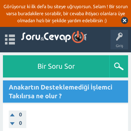
Görüyoruz ki ilk defa bu siteye uğruyorsun. Selam ! Bir sorun
varsa buradakilere sorabilir, bir cevaba ihtiyacı olanlara üye
olmadan hızlı bir şekilde yardım edebilirsin :)
Giriş
Bir Soru Sor
Anakartın Desteklemediği İşlemci
Takılırsa ne olur ?
0
0