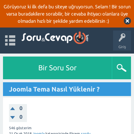
Görüyoruz ki ilk defa bu siteye uğruyorsun. Selam ! Bir sorun
varsa buradakilere sorabilir, bir cevaba ihtiyacı olanlara üye
olmadan hızlı bir şekilde yardım edebilirsin :)
Giriş
Bir Soru Sor
Joomla Tema Nasıl Yüklenir ?
0
0
546
gösterim
21 Ocak 2018
Joomla
kategorisinde
Ekrem
sordu