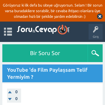
Görüyoruz ki ilk defa bu siteye uğruyorsun. Selam ! Bir sorun
varsa buradakilere sorabilir, bir cevaba ihtiyacı olanlara üye
olmadan hızlı bir şekilde yardım edebilirsin :)
Giriş
Bir Soru Sor
YouTube 'da Film Paylaşsam Telif
Yermiyim ?
0
0