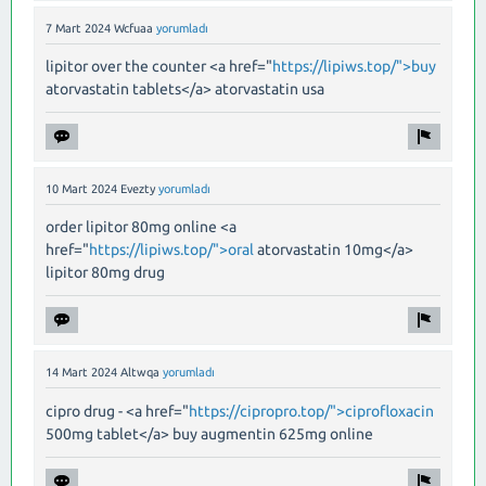
7 Mart 2024
Wcfuaa
yorumladı
lipitor over the counter <a href="
https://lipiws.top/">buy
atorvastatin tablets</a> atorvastatin usa
10 Mart 2024
Evezty
yorumladı
order lipitor 80mg online <a
href="
https://lipiws.top/">oral
atorvastatin 10mg</a>
lipitor 80mg drug
14 Mart 2024
Altwqa
yorumladı
cipro drug - <a href="
https://cipropro.top/">ciprofloxacin
500mg tablet</a> buy augmentin 625mg online