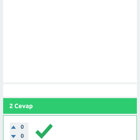
2 Cevap
0
0