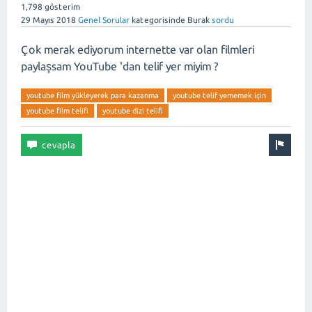
1,798
gösterim
29 Mayıs 2018
Genel Sorular
kategorisinde
Burak
sordu
Çok merak ediyorum internette var olan filmleri
paylaşsam YouTube 'dan telif yer miyim ?
youtube film yükleyerek para kazanma
youtube telif yememek için
youtube film telifi
youtube dizi telifi