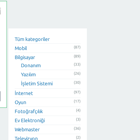
Tüm kategoriler
(87)
Mobil
n
(89)
Bilgisayar
(33)
Donanım
(26)
Yazılım
(30)
İşletim Sistemi
(97)
İnternet
(17)
Oyun
(4)
Fotoğrafçılık
(3)
Ev Elektroniği
(36)
Webmaster
(2)
Televizyon