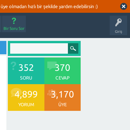
üye olmadan hızlı bir şekilde yardım edebilirsin :)
Bir Soru Sor
Giriş
352
370
SORU
CEVAP
4,899
3,170
YORUM
ÜYE