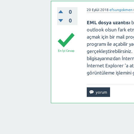
20 Eylül 2018
efsungokmen
0
0
EML dosya uzantısı
b
outlook olsun fark etm
açmak için bir mail pro
programı ile açabilir y
gerçekleştirebilirsiniz
En İyi Cevap
bilgisayarınızdan İnter
İnternet Explorer 'a at
görüntüleme işlemini ge