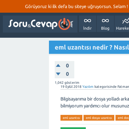
Görüyoruz ki ilk defa bu siteye uğruyorsun. Selam ! Bi
İndir
Blog
Hareke
eml uzantısı nedir ? Nasıl 
0
0
1,042
gösterim
19 Eylül 2018
Yazılım
kategorisinde
Fatman
Bilgisayarıma bir dosya yolladı ark
bilmiyorum yardımcı olur musunuz
eml uzantısı
eml dosya uzantısı
eml dos