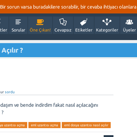
r sorun varsa buradakilere sorabilir, bir cevaba ihtiyacı olanlara 
tler
Sorular
Öne Çıkan!
Cevapsız
Etiketler
Kategoriler
Üyeler
Açılır ?
ur
sordu
adaşım ve bende indirdim fakat nasıl açılacağını
 ?
ya uzantısı açma
eml uzantısı açma
eml dosya uzantısı nasıl açılır