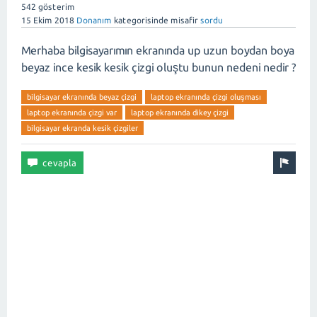
542
gösterim
15 Ekim 2018
Donanım
kategorisinde
misafir
sordu
Merhaba bilgisayarımın ekranında up uzun boydan boya
beyaz ince kesik kesik çizgi oluştu bunun nedeni nedir ?
bilgisayar ekranında beyaz çizgi
laptop ekranında çizgi oluşması
laptop ekranında çizgi var
laptop ekranında dikey çizgi
bilgisayar ekranda kesik çizgiler