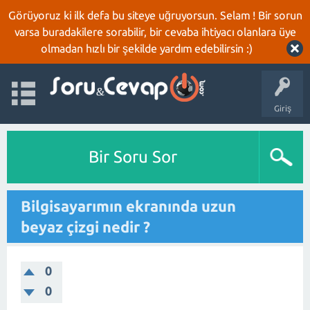
Görüyoruz ki ilk defa bu siteye uğruyorsun. Selam ! Bir sorun
varsa buradakilere sorabilir, bir cevaba ihtiyacı olanlara üye
olmadan hızlı bir şekilde yardım edebilirsin :)
Giriş
Bir Soru Sor
Bilgisayarımın ekranında uzun
beyaz çizgi nedir ?
0
0