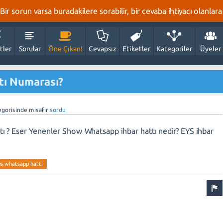
r sorun varsa buradakilere sorabilir, bir cevaba ihtiyacı olanlara 
tler
Sorular
Öne Çıkan!
Cevapsız
Etiketler
Kategoriler
Üyeler
tı Numarası?
gorisinde
misafir
sordu
tı ? Eser Yenenler Show Whatsapp ihbar hattı nedir? EYS ihbar
ys whatsapp hattı