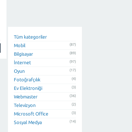
Tüm kategoriler
(87)
Mobil
(89)
Bilgisayar
(97)
İnternet
(17)
Oyun
(4)
Fotoğrafçılık
(3)
Ev Elektroniği
(36)
Webmaster
(2)
Televizyon
(3)
Microsoft Office
(14)
Sosyal Medya