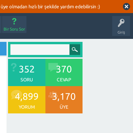
üye olmadan hızlı bir şekilde yardım edebilirsin :)
Bir Soru Sor
Giriş
352
370
SORU
CEVAP
4,899
3,170
YORUM
ÜYE