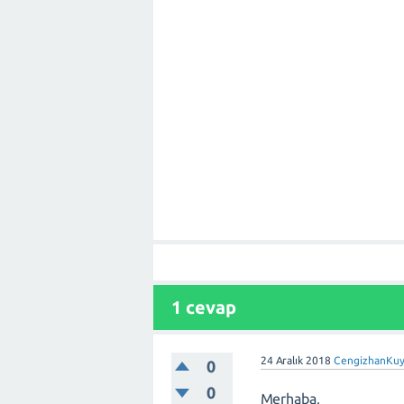
1 cevap
24 Aralık 2018
CengizhanKuy
0
0
Merhaba,