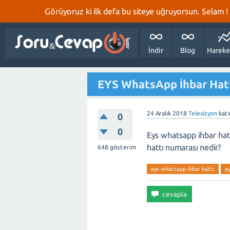
Görüyoruz ki ilk defa bu siteye uğruyorsun. Selam ! Bi
İndir
Blog
Hareke
EYS WhatsApp İhbar Hat
24 Aralık 2018
Televizyon
kate
0
0
Eys whatsapp ihbar hat
hattı numarası nedir?
648
gösterim
eys whatsapp ihbar hattı
e