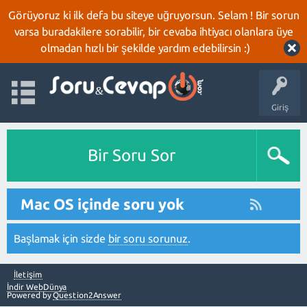
Görüyoruz ki ilk defa bu siteye uğruyorsun. Selam ! Bir sorun
varsa buradakilere sorabilir, bir cevaba ihtiyacı olanlara üye
olmadan hızlı bir şekilde yardım edebilirsin :)
Giriş
Bir Soru Sor
Mac OS içinde soru yok
Başlamak için sizde
bir soru sorunuz
.
İletişim
İndir WebDünya
Powered by
Question2Answer