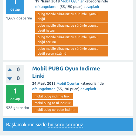
1
19 Nisan 2018
Mobil Oyunlar
kategorisinde
efsungokmen
(
55,190
puan)
cevapladı
cevap
pubg mobile cihazınız bu sürümle uyumlu
1,669
gösterim
değil
pubg mobile cihazınız bu sürümle uyumlu
değil hatası
pubg mobile cihazınız bu sürümle uyumlu
değil sorunu
pubg mobile cihazınız bu sürümle uyumlu
değil sorun çözümü
Mobil PUBG Oyun İndirme
0
Linki
0
24 Mart 2018
Mobil Oyunlar
kategorisinde
1
efsungokmen
(
55,190
puan)
cevapladı
mobil pubg indirme linki
cevap
mobil pubg nasıl indirilir
528
gösterim
mobil pubg nereden indirilir
Başlamak için sizde
bir soru sorunuz
.