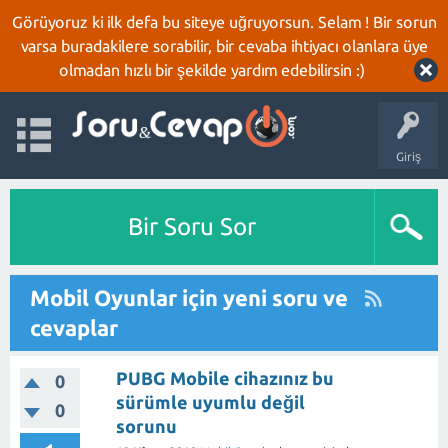
Görüyoruz ki ilk defa bu siteye uğruyorsun. Selam ! Bir sorun
varsa buradakilere sorabilir, bir cevaba ihtiyacı olanlara üye
olmadan hızlı bir şekilde yardım edebilirsin :)
Giriş
Bir Soru Sor
Mobil Oyunlar için yeni soru ve
cevaplar
PUBG Mobile cihazınız bu
0
sürümle uyumlu değil
0
sorunu