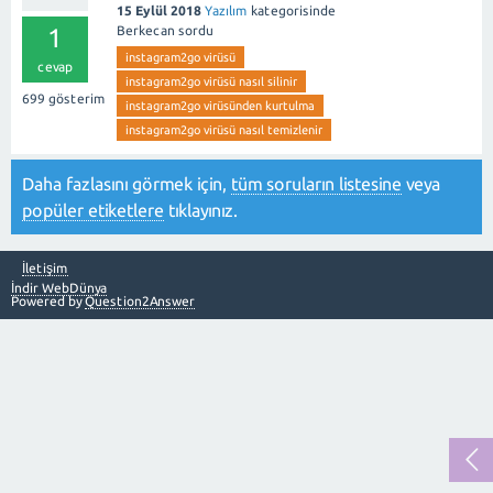
15 Eylül 2018
Yazılım
kategorisinde
1
Berkecan
sordu
instagram2go virüsü
cevap
instagram2go virüsü nasıl silinir
699
gösterim
instagram2go virüsünden kurtulma
instagram2go virüsü nasıl temizlenir
Daha fazlasını görmek için,
tüm soruların listesine
veya
popüler etiketlere
tıklayınız.
İletişim
İndir WebDünya
Powered by
Question2Answer