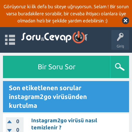
Görüyoruz ki ilk defa bu siteye uğruyorsun. Selam ! Bir sorun
varsa buradakilere sorabilir, bir cevaba ihtiyacı olanlara üye
olmadan hızlı bir şekilde yardım edebilirsin :)
Giriş
Bir Soru Sor
Son etiketlenen sorular
instagram2go virüsünden
kurtulma
Instagram2go virüsü nasıl
0
temizlenir ?
0