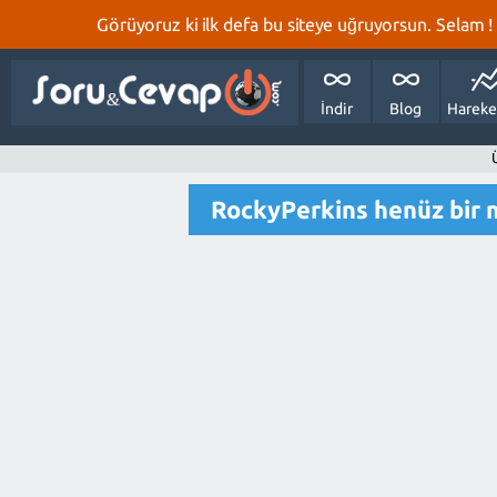
Görüyoruz ki ilk defa bu siteye uğruyorsun. Selam ! Bi
İndir
Blog
Hareke
RockyPerkins henüz bir