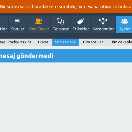
r sorun varsa buradakilere sorabilir, bir cevaba ihtiyacı olanlara 
tler
Sorular
Öne Çıkan!
Cevapsız
Etiketler
Kategoriler
Üyeler
Üye: RockyPerkins
Duvar
Son etkinlik
Tüm sorular
Tüm cevapla
 mesaj göndermedi