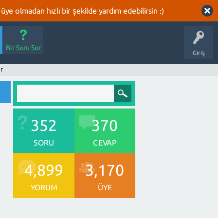
üye olmadan hızlı bir şekilde yardım edebilirsin :)
Bir Soru Sor
Giriş
r
352
370
SORU
CEVAP
4,899
3,170
YORUM
ÜYE