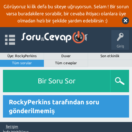
Görüyoruz ki ilk defa bu siteye uğruyorsun. Selam ! Bir sorun
varsa buradakilere sorabilir, bir cevaba ihtiyacı olanlara üye
olmadan hızlı bir şekilde yardım edebilirsin :)
Giriş
Üye: RockyPerkins
Duvar
Son etkinlik
Tüm sorular
Tüm cevaplar
Bir Soru Sor
RockyPerkins tarafından soru
gönderilmemiş
İletişim
İndir WebDünya