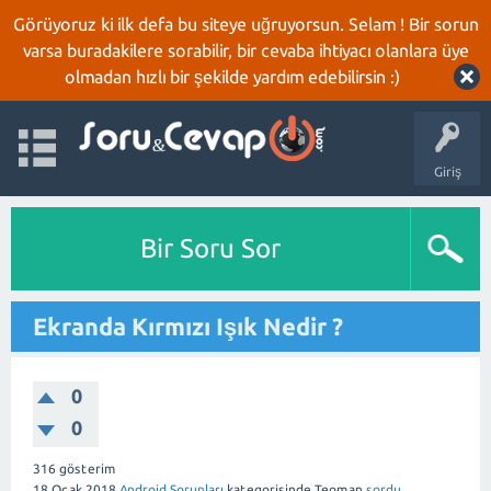
Görüyoruz ki ilk defa bu siteye uğruyorsun. Selam ! Bir sorun
varsa buradakilere sorabilir, bir cevaba ihtiyacı olanlara üye
olmadan hızlı bir şekilde yardım edebilirsin :)
Giriş
Bir Soru Sor
Ekranda Kırmızı Işık Nedir ?
0
0
316
gösterim
18 Ocak 2018
Android Sorunları
kategorisinde
Teoman
sordu