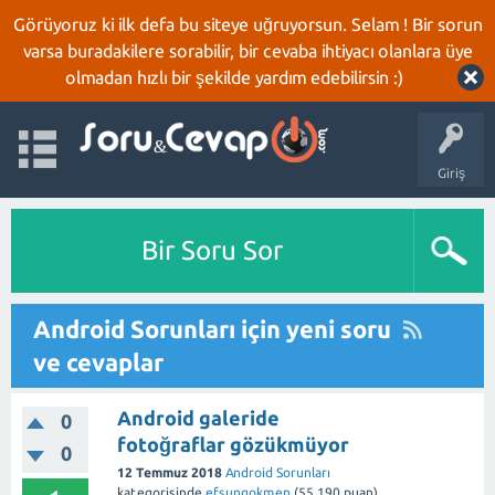
Görüyoruz ki ilk defa bu siteye uğruyorsun. Selam ! Bir sorun
varsa buradakilere sorabilir, bir cevaba ihtiyacı olanlara üye
olmadan hızlı bir şekilde yardım edebilirsin :)
Giriş
Bir Soru Sor
Android Sorunları için yeni soru
ve cevaplar
Android galeride
0
fotoğraflar gözükmüyor
0
12 Temmuz 2018
Android Sorunları
kategorisinde
efsungokmen
(
55,190
puan)