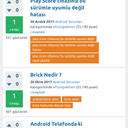
Play Store cihazınız bu
0
sürümle uyumlu değil
0
hatası
1
30 Aralık 2017
Android Sorunları
kategorisinde
efsungokmen
(
55,190
puan)
cevap
cevapladı
341
gösterim
play store cihazınız bu sürümle uyumlu değil
play store cihazınız bu sürümle uyumlu değil
hatası
play store cihazınız bu sürümle uyumlu değil
nasıl çözülür
Brick Nedir ?
0
30 Ekim 2017
Android Sorunları
0
kategorisinde
efsungokmen
(
55,190
puan)
cevapladı
1
android brick olma
brick nedir
cevap
brick hakkında detaylı bilgi
401
gösterim
Android Telefonda ki
0