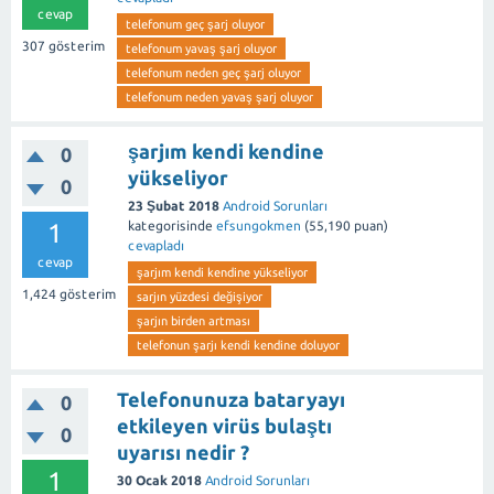
cevap
telefonum geç şarj oluyor
307
gösterim
telefonum yavaş şarj oluyor
telefonum neden geç şarj oluyor
telefonum neden yavaş şarj oluyor
şarjım kendi kendine
0
yükseliyor
0
23 Şubat 2018
Android Sorunları
1
kategorisinde
efsungokmen
(
55,190
puan)
cevapladı
cevap
şarjım kendi kendine yükseliyor
1,424
gösterim
sarjın yüzdesi değişiyor
şarjın birden artması
telefonun şarjı kendi kendine doluyor
Telefonunuza bataryayı
0
etkileyen virüs bulaştı
0
uyarısı nedir ?
1
30 Ocak 2018
Android Sorunları