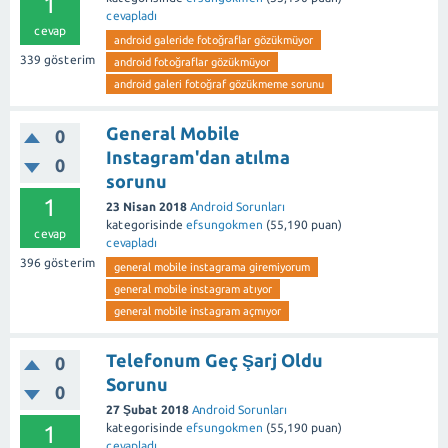
1
cevapladı
cevap
android galeride fotoğraflar gözükmüyor
339
gösterim
android fotoğraflar gözükmüyor
android galeri fotoğraf gözükmeme sorunu
General Mobile
0
Instagram'dan atılma
0
sorunu
1
23 Nisan 2018
Android Sorunları
kategorisinde
efsungokmen
(
55,190
puan)
cevap
cevapladı
396
gösterim
general mobile instagrama giremiyorum
general mobile instagram atıyor
general mobile instagram açmıyor
Telefonum Geç Şarj Oldu
0
Sorunu
0
27 Şubat 2018
Android Sorunları
1
kategorisinde
efsungokmen
(
55,190
puan)
cevapladı