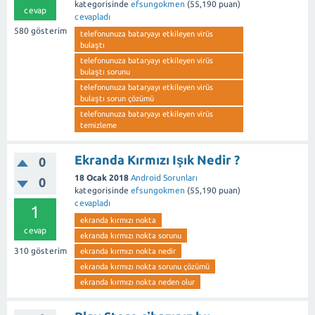
kategorisinde
efsungokmen
(
55,190
puan)
cevap
cevapladı
580
gösterim
telefonunuza bataryayı etkileyen virüs
bulaştı
telefonunuza bataryayı etkileyen virüs
bulaştı sorunu
telefonunuza bataryayı etkileyen virüs
bulaştı sorun çözümü
telefonunuza bataryayı etkileyen virüs
temizleme
Ekranda Kırmızı Işık Nedir ?
0
18 Ocak 2018
Android Sorunları
0
kategorisinde
efsungokmen
(
55,190
puan)
cevapladı
1
ekranda kırmızı nokta
cevap
ekranda kırmızı nokta sorunu
310
gösterim
ekranda kırmızı nokta nedir
ekranda kırmızı nokta sorunu çözümü
ekranda kırmızı nokta neden olur