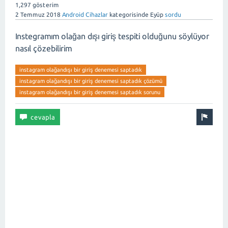
1,297
gösterim
2 Temmuz 2018
Android Cihazlar
kategorisinde
Eyüp
sordu
Instegramım olağan dışı giriş tespiti olduğunu söylüyor
nasıl çözebilirim
instagram olağandışı bir giriş denemesi saptadık
instagram olağandışı bir giriş denemesi saptadık çözümü
instagram olağandışı bir giriş denemesi saptadık sorunu