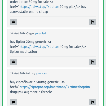
order lipitor 80mg for sale <a
href="
https://lipiws.top/">lipitor
20mg pill</a> buy
atorvastatin online cheap
10 Mart 2024
Chgyzc
yorumladı
buy lipitor 20mg generic <a
href="
https://lipiws.top/">lipitor
40mg for sale</a>
lipitor medication
15 Mart 2024
Nckhag
yorumladı
buy ciprofloxacin 500mg generic - <a
href="
https://cipropro.top/bactrimos/">trimethoprim
drug</a> augmentin for sale