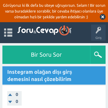
Görüyoruz ki ilk defa bu siteye uğruyorsun. Selam ! Bir sorun
varsa buradakilere sorabilir, bir cevaba ihtiyacı olanlara üye
olmadan hızlı bir şekilde yardım edebilirsin :)
Giriş
Bir Soru Sor
Instegram olağan dişı girş
demesini nasıl çözebilirim
0
0