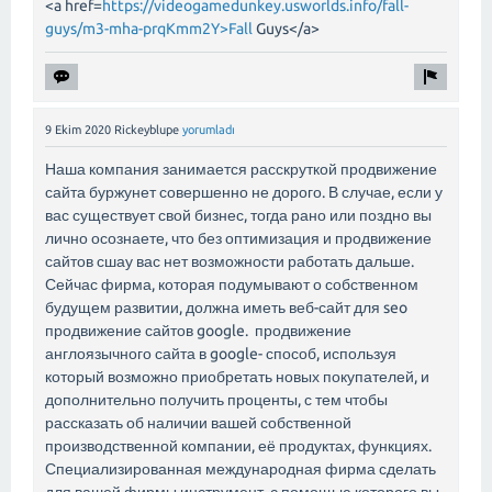
<a href=
https://videogamedunkey.usworlds.info/fall-
guys/m3-mha-prqKmm2Y>Fall
Guys</a>
9 Ekim 2020
Rickeyblupe
yorumladı
Наша компания занимается расскруткой продвижение
сайта буржунет совершенно не дорого. В случае, если у
вас существует свой бизнес, тогда рано или поздно вы
лично осознаете, что без оптимизация и продвижение
сайтов сшау вас нет возможности работать дальше.
Сейчас фирма, которая подумывают о собственном
будущем развитии, должна иметь веб-сайт для seo
продвижение сайтов google. продвижение
англоязычного сайта в google- способ, используя
который возможно приобретать новых покупателей, и
дополнительно получить проценты, с тем чтобы
рассказать об наличии вашей собственной
производственной компании, её продуктах, функциях.
Специализированная международная фирма сделать
для вашей фирмы инструмент, с помощью которого вы