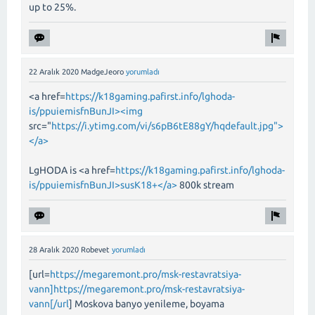
up to 25%.
22 Aralık 2020
MadgeJeoro
yorumladı
<a href=
https://k18gaming.pafirst.info/lghoda-
is/ppuiemisfnBunJI><img
src="
https://i.ytimg.com/vi/s6pB6tE88gY/hqdefault.jpg">
</a>
LgHODA is <a href=
https://k18gaming.pafirst.info/lghoda-
is/ppuiemisfnBunJI>susK18+</a>
800k stream
28 Aralık 2020
Robevet
yorumladı
[url=
https://megaremont.pro/msk-restavratsiya-
vann]https://megaremont.pro/msk-restavratsiya-
vann[/url
] Moskova banyo yenileme, boyama