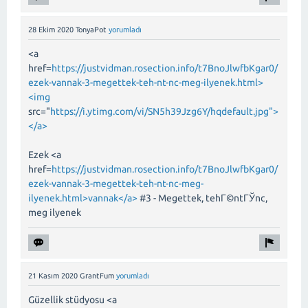
28 Ekim 2020
TonyaPot
yorumladı
<a
href=
https://justvidman.rosection.info/t7BnoJlwfbKgar0/
ezek-vannak-3-megettek-teh-nt-nc-meg-ilyenek.html>
<img
src="
https://i.ytimg.com/vi/SN5h39Jzg6Y/hqdefault.jpg">
</a>
Ezek <a
href=
https://justvidman.rosection.info/t7BnoJlwfbKgar0/
ezek-vannak-3-megettek-teh-nt-nc-meg-
ilyenek.html>vannak</a>
#3 - Megettek, tehГ©ntГЎnc,
meg ilyenek
21 Kasım 2020
GrantFum
yorumladı
Güzellik stüdyosu <a