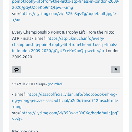
point-trophy-lift-from-the-nitto-atp-finals-in-london-2009-
2020/gGyUZceKo9mQtpw><img
src="
https://i.ytimg.com/vi/L625aSqs-Tg/hqdefault.jpg">
</a>
Every Championship Point & Trophy Lift From the Nitto
ATP Finals <a href=
https://atp.ukmuch.info/every-
championship-point-trophy-lift-from-the-nitto-atp-finals-
in-london-2009-2020/gGyUZceKo9mQtpw>in</a>
London
2009-2020
19 Aralık 2020
Laurapek
yorumladı
<a href=
https://isaacofficial.vibin.info/photobook-nh-ng-
ng-y-n-ng-p-isaac-isaac-official/o2d0q9msd712mso.html>
<img
src="
https://i.ytimg.com/vi/B5DwvtDYC6g/hqdefault.jpg"
></a>
Photobook <a