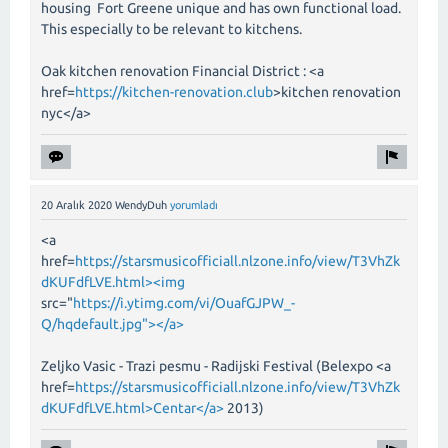
housing Fort Greene unique and has own functional load.
This especially to be relevant to kitchens.
Oak kitchen renovation Financial District : <a
href=
https://kitchen-renovation.club
>kitchen renovation
nyc</a>
20 Aralık 2020
WendyDuh
yorumladı
<a
href=
https://starsmusicofficiall.nlzone.info/view/T3VhZk
dKUFdfLVE.html><img
src="
https://i.ytimg.com/vi/OuafGJPW_-
Q/hqdefault.jpg"></a>
Zeljko Vasic - Trazi pesmu - Radijski Festival (Belexpo <a
href=
https://starsmusicofficiall.nlzone.info/view/T3VhZk
dKUFdfLVE.html>Centar</a>
2013)