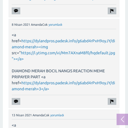
8 Nisan 2021
AmandaCok
yorumladı
<a
href=
https://dylandpros.padesk.info/g6abd4rPxH9oyJY/di
amond-merah><img
src="
https://i.ytimg.com/vi/Mm7AXnaM8f0/hqdefault.jpg
"></a>
DIAMOND MERAH BOCIL NANGIS REACTION MEME
PRIPAYER PART <a
href=
https://dylandpros.padesk.info/g6abd4rPxH9oyJY/di
amond-merah>3</a>
13 Nisan 2021
AmandaCok
yorumladı
<a