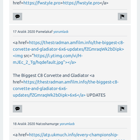
href=
https://fwstyle.pro
>
https://fwstyle.pro
</a>
17 Aralık 2020
Pamelakaf
yorumladı
<a href=
https://thestradman.amfilm.info/the-biggest-c8-
corvette-and-gladiator-6x6-updates/fZGmraqWk2bDipk>
<img
src="
https://i.ytimg.com/vi/H-
mJEc_2_Tg/hqdefault.jpg"></a>
The Biggest C8 Corvette and Gladiator <a
href=
https://thestradman.amfilm.info/the-biggest-c8-
corvette-and-gladiator-6x6-
updates/fZGmraqWk2bDipk>6x6</a>
UPDATES
18 Aralık 2020
Natoshamurge
yorumladı
<a href=
https://atp.ukmuch.info/every-championship-