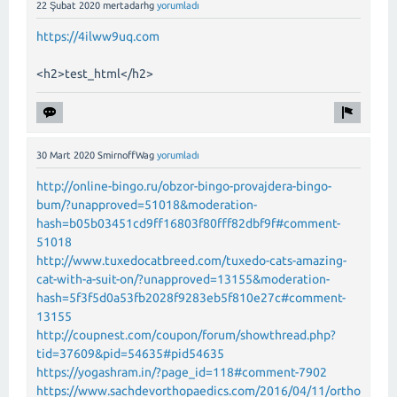
22 Şubat 2020
mertadarhg
yorumladı
https://4ilww9uq.com
<h2>test_html</h2>
30 Mart 2020
SmirnoffWag
yorumladı
http://online-bingo.ru/obzor-bingo-provajdera-bingo-
bum/?unapproved=51018&moderation-
hash=b05b03451cd9ff16803f80fff82dbf9f#comment-
51018
http://www.tuxedocatbreed.com/tuxedo-cats-amazing-
cat-with-a-suit-on/?unapproved=13155&moderation-
hash=5f3f5d0a53fb2028f9283eb5f810e27c#comment-
13155
http://coupnest.com/coupon/forum/showthread.php?
tid=37609&pid=54635#pid54635
https://yogashram.in/?page_id=118#comment-7902
https://www.sachdevorthopaedics.com/2016/04/11/ortho