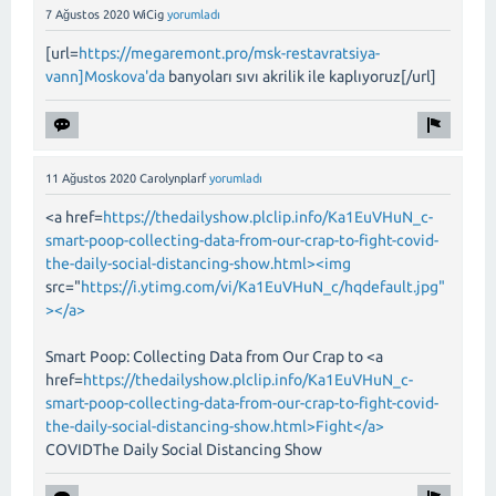
7 Ağustos 2020
WiCig
yorumladı
[url=
https://megaremont.pro/msk-restavratsiya-
vann]Moskova'da
banyoları sıvı akrilik ile kaplıyoruz[/url]
11 Ağustos 2020
Carolynplarf
yorumladı
<a href=
https://thedailyshow.plclip.info/Ka1EuVHuN_c-
smart-poop-collecting-data-from-our-crap-to-fight-covid-
the-daily-social-distancing-show.html><img
src="
https://i.ytimg.com/vi/Ka1EuVHuN_c/hqdefault.jpg"
></a>
Smart Poop: Collecting Data from Our Crap to <a
href=
https://thedailyshow.plclip.info/Ka1EuVHuN_c-
smart-poop-collecting-data-from-our-crap-to-fight-covid-
the-daily-social-distancing-show.html>Fight</a>
COVIDThe Daily Social Distancing Show