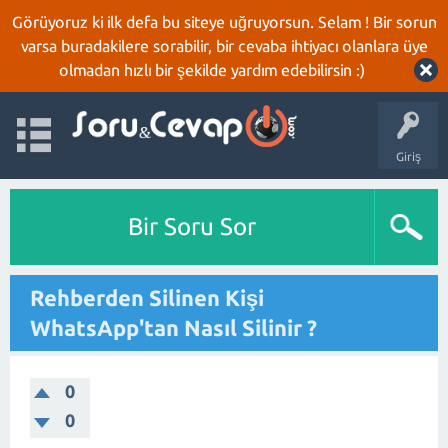
Görüyoruz ki ilk defa bu siteye uğruyorsun. Selam ! Bir sorun
varsa buradakilere sorabilir, bir cevaba ihtiyacı olanlara üye
olmadan hızlı bir şekilde yardım edebilirsin :)
Giriş
Bir Soru Sor
Rehberden Silinen Kişi
WhatsApp'tan Nasıl Silinir ?
0
0