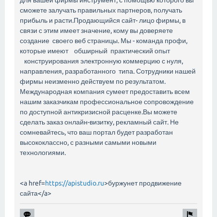
сможете залучать правильных партнеров, получать
прибыль и расти.Продающийся сайт- лицо фирмы, в
связи с этим имеет значение, кому вы доверяете
создание своего веб страницы. Мы - команда профи,
которые имеют обширный практический опыт
конструирования электронную коммерцию с нуля,
направления, разработанного типа. Сотрудники нашей
фирмы неизменно действуем по результатом.
Международная компания сумеет предоставить всем
нашим заказчикам профессиональное сопровождение
по доступной антикризисной расценке.Вы можете
сделать заказ онлайн-визитку, рекламный сайт. Не
сомневайтесь, что ваш портал будет разработан
высококлассно, с разными самыми новыми
технологиями.
<a href=
https://apistudio.ru
>буржунет продвижение
сайта</a>