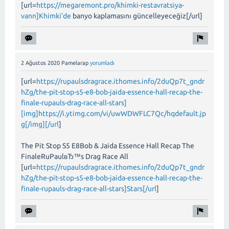
[url=
https://megaremont.pro/khimki-restavratsiya-
vann]Khimki'de
banyo kaplamasını güncelleyeceğiz[/url]
2 Ağustos 2020
Pamelarap
yorumladı
[url=
https://rupaulsdragrace.ithomes.info/2duQp7t_gndr
hZg/the-pit-stop-s5-e8-bob-jaida-essence-hall-recap-the-
finale-rupauls-drag-race-all-stars]
[img]https://i.ytimg.com/vi/uwWDWFLC7Qc/hqdefault.jp
g[/img][/url
]
The Pit Stop S5 E8Bob & Jaida Essence Hall Recap The
FinaleRuPaulвЂ™s Drag Race All
[url=
https://rupaulsdragrace.ithomes.info/2duQp7t_gndr
hZg/the-pit-stop-s5-e8-bob-jaida-essence-hall-recap-the-
finale-rupauls-drag-race-all-stars]Stars[/url
]