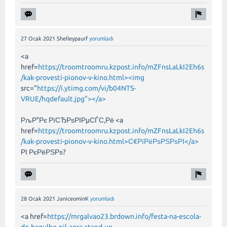
27 Ocak 2021
Shelleypaurf
yorumladı
<a
href=
https://troomtroomru.kzpost.info/mZFnsLaLkI2Eh6s
/kak-provesti-pionov-v-kino.html><img
src="
https://i.ytimg.com/vi/b04NTS-
VRUE/hqdefault.jpg"></a>
РљР°Рє РїСЂРѕРІРµСЃС‚Рё <a
href=
https://troomtroomru.kzpost.info/mZFnsLaLkI2Eh6s
/kak-provesti-pionov-v-kino.html>С€РїРёРѕРЅРѕРІ</a>
РІ РєРёРЅРѕ?
28 Ocak 2021
JaniceominK
yorumladı
<a href=
https://mrgalvao23.brdown.info/festa-na-escola-