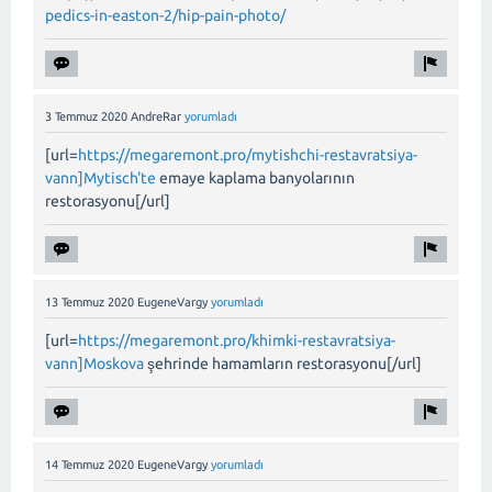
pedics-in-easton-2/hip-pain-photo/
3 Temmuz 2020
AndreRar
yorumladı
[url=
https://megaremont.pro/mytishchi-restavratsiya-
vann]Mytisch'te
emaye kaplama banyolarının
restorasyonu[/url]
13 Temmuz 2020
EugeneVargy
yorumladı
[url=
https://megaremont.pro/khimki-restavratsiya-
vann]Moskova
şehrinde hamamların restorasyonu[/url]
14 Temmuz 2020
EugeneVargy
yorumladı