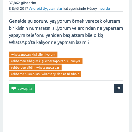
37,862
gösterim
8 Eylül 2017
Android Uygulamalar
kategorisinde
Hüseyin
sordu
Genelde şu sorunu yaşıyorum örnek verecek olursam
bir kişinin numarasını siliyorum ve ardından ne yaparsam
yapayım telefonu yeniden başlatsam bile o kişi
WhatsApp'ta kalıyor ne yapmam lazım ?
whatsapptan kişi silemiyorum
rehberden sildiğim kişi whatsapp tan silinmiyor
rehberden sildim whatsappta var
rehberde silinen kişi whatsapp dan nasıl silinir