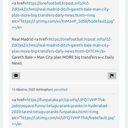
<a href=
https://onefootball.hrpost.info/itZ-
ZdOxkZichmU/real-madrid-ditch-gareth-bale-man-city-
plan-more-big-transfers-daily-news.html><img
src="
https://i.ytimg.com/vi/XsM3oP_5dS0/hqdefault.jpg"
></a>
Real Madrid <a href=
https://onefootball.hrpost.info/itZ-
ZdOxkZichmU/real-madrid-ditch-gareth-bale-man-city-
plan-more-big-transfers-daily-news.html>DITCH</a>
Gareth Bale + Man City plan MORE big transfers в–є Daily
News
15 Ağustos 2020
Ashleyphync
yorumladı
<a href=
https://funpataka.plclip.info/UPQ1VHP7fxk-
jadisipoyave-funny-telugu-prank-pranks-in-hyderabad-
2020-latest-telugu-pranks-funpataka.html><img
src="
https://i.ytimg.com/vi/UPQ1VHP7fxk/hqdefault.jpg"
></a>