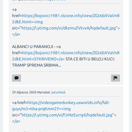
<a
href=
https://kojovici1981.nlzone.info/view/ZGt6bXVaVnR
2dkE.html><img
src="
https://i.ytimg.com/vi/dkzmuZVtvvA/hqdefault.jpg">
</a>
ALBANCI U PARANOJI - <a
href=
https://kojovici1981.nlzone.info/view/ZGt6bXVaVnR
2dkE.html>OTKRIVENO</a>
STA CE BITI U BELOJ KUCI:
TRAMP SPREMA SRBIMA...
29 Ağustos 2020
Mariabat
yorumladı
<a href=
https://videogamedunkey.usworlds.info/fall-
guys/m3-mha-prqKmm2Y><img
src="
https://i.ytimg.com/vi/fJrNzEurrg4/hqdefault.jpg">
</a>