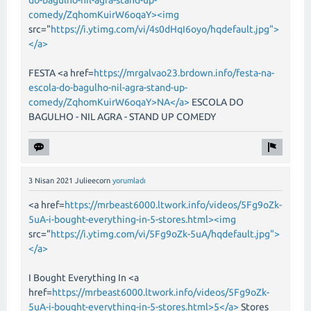
do-bagulho-nil-agra-stand-up-
comedy/ZqhomKuirW6oqaY><img
src="
https://i.ytimg.com/vi/4s0dHqI6oyo/hqdefault.jpg">
</a>
FESTA <a href=
https://mrgalvao23.brdown.info/festa-na-
escola-do-bagulho-nil-agra-stand-up-
comedy/ZqhomKuirW6oqaY>NA</a>
ESCOLA DO
BAGULHO - NIL AGRA - STAND UP COMEDY
3 Nisan 2021
Julieecorn
yorumladı
<a href=
https://mrbeast6000.ltwork.info/videos/5Fg9oZk-
5uA-i-bought-everything-in-5-stores.html><img
src="
https://i.ytimg.com/vi/5Fg9oZk-5uA/hqdefault.jpg">
</a>
I Bought Everything In <a
href=
https://mrbeast6000.ltwork.info/videos/5Fg9oZk-
5uA-i-bought-everything-in-5-stores.html>5</a>
Stores