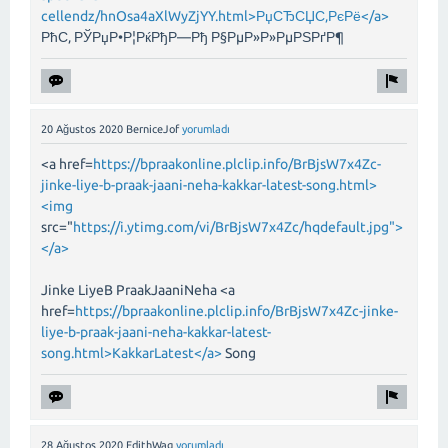
cellendz/hnOsa4aXlWyZjYY.html>РџСЂСЏС‚РєРё</a>
РћС‚ РЎРџР•Р¦РќРђР—Рђ Р§РµР»Р»РµРЅРґР¶
20 Ağustos 2020
BerniceJof
yorumladı
<a href=
https://bpraakonline.plclip.info/BrBjsW7x4Zc-
jinke-liye-b-praak-jaani-neha-kakkar-latest-song.html>
<img
src="
https://i.ytimg.com/vi/BrBjsW7x4Zc/hqdefault.jpg">
</a>
Jinke LiyeB PraakJaaniNeha <a
href=
https://bpraakonline.plclip.info/BrBjsW7x4Zc-jinke-
liye-b-praak-jaani-neha-kakkar-latest-
song.html>KakkarLatest</a>
Song
28 Ağustos 2020
EdithWag
yorumladı