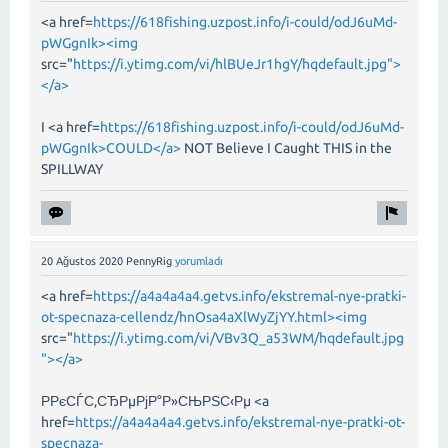
<a href=
https://618fishing.uzpost.info/i-could/odJ6uMd-
pWGgnIk><img
src="
https://i.ytimg.com/vi/hlBUeJr1hgY/hqdefault.jpg">
</a>
I <a href=
https://618fishing.uzpost.info/i-could/odJ6uMd-
pWGgnIk>COULD</a>
NOT Believe I Caught THIS in the
SPILLWAY
20 Ağustos 2020
PennyRig
yorumladı
<a href=
https://a4a4a4a4.getvs.info/ekstremal-nye-pratki-
ot-specnaza-cellendz/hnOsa4aXlWyZjYY.html><img
src="
https://i.ytimg.com/vi/VBv3Q_a53WM/hqdefault.jpg
"></a>
Р­РєСЃС‚СЂРµРјР°Р»СЊРЅС‹Рµ <a
href=
https://a4a4a4a4.getvs.info/ekstremal-nye-pratki-ot-
specnaza-