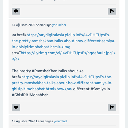
14 Ağustos 2020
Soniabuigh
yorumladı
<a href=
https://arydigitalasia.plclip.info/i4vDHCUpsFs-
the-pretty-ramshakhan-talks-about-how-different-samiya-
in-ghisipitimohabbat.html><img
src="
https://i.ytimg.com/vi/i4vDHCUpsFs/hqdefault.jpg">
</a>
The pretty #RamshaKhan talks about <a
href=
https://arydigitalasia.plclip.info/i4vDHCUpsFs-the-
pretty-ramshakhan-talks-about-how-different-samiya-in-
ghisipitimohabbat.html>how</a>
different #Samiya in
#GhisiPitiMohabbat
15 Ağustos 2020
LennaEnges
yorumladı