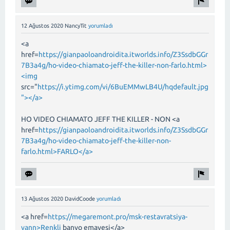
12 Ağustos 2020
NancyTit
yorumladı
<a
href=
https://gianpaoloandroidita.itworlds.info/Z3SsdbGGr
7B3a4g/ho-video-chiamato-jeff-the-killer-non-farlo.html>
<img
src="
https://i.ytimg.com/vi/6BuEMMwLB4U/hqdefault.jpg
"></a>
HO VIDEO CHIAMATO JEFF THE KILLER - NON <a
href=
https://gianpaoloandroidita.itworlds.info/Z3SsdbGGr
7B3a4g/ho-video-chiamato-jeff-the-killer-non-
farlo.html>FARLO</a>
13 Ağustos 2020
DavidCoode
yorumladı
<a href=
https://megaremont.pro/msk-restavratsiya-
vann>Renkli
banyo emayesi</a>