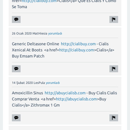
href=
http://cialibuy.com
>Cialis</a> Que Es Cialis Y Como
Se Toma
26 Ocak 2020
MatHiesia
yorumladı
Generic Deltasone Online
http://cialibuy.com
- Cialis
Xenical At Boots <a href=
http://cialibuy.com
>Cialis</a>
Buy Emsam Patch
14 Şubat 2020
LesPula
yorumladı
Amoxicillin Sinus
http://abuycialisb.com
- Buy Cialis Cialis
Comprar Venta <a href=
http://abuycialisb.com
>Buy
Cialis</a> Zithromax 1 Gm