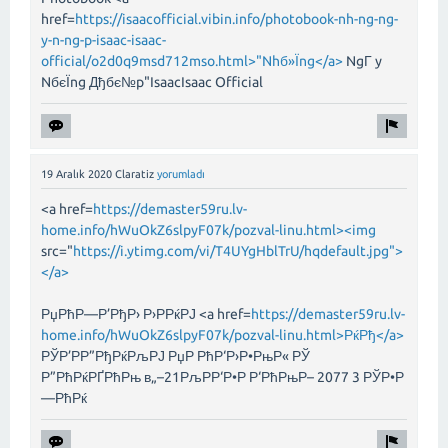
href=
https://isaacofficial.vibin.info/photobook-nh-ng-ng-
y-n-ng-p-isaac-isaac-
official/o2d0q9msd712mso.html>"Nhб»Їng</a>
NgГ y
NбєЇng Дђбє№p"IsaacIsaac Official
19 Aralık 2020
Claratiz
yorumladı
<a href=
https://demaster59ru.lv-
home.info/hWuOkZ6slpyF07k/pozval-linu.html><img
src="
https://i.ytimg.com/vi/T4UYgHblTrU/hqdefault.jpg">
</a>
РџРћР—Р’РђР› Р›РРќРЈ <a href=
https://demaster59ru.lv-
home.info/hWuOkZ6slpyF07k/pozval-linu.html>РќРђ</a>
РЎР’РР”РђРќРљРЈ РџР РћР‘Р›Р•РњР« РЎ
Р”РћРќРҐРћРњ в„–21РљРР‘Р•Р Р‘РћРњР– 2077 3 РЎР•Р
—РћРќ