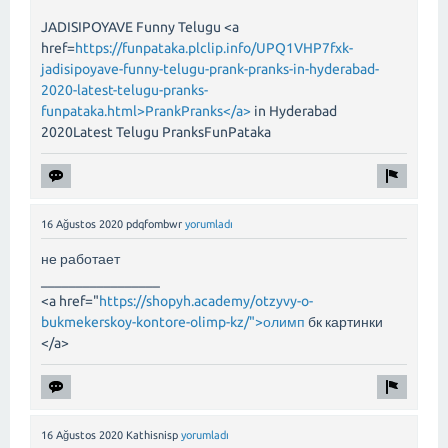
JADISIPOYAVE Funny Telugu <a
href=
https://funpataka.plclip.info/UPQ1VHP7fxk-
jadisipoyave-funny-telugu-prank-pranks-in-hyderabad-
2020-latest-telugu-pranks-
funpataka.html>PrankPranks</a>
in Hyderabad
2020Latest Telugu PranksFunPataka
16 Ağustos 2020
pdqfombwr
yorumladı
не работает
_________________
<a href="
https://shopyh.academy/otzyvy-o-
bukmekerskoy-kontore-olimp-kz/">олимп
бк картинки
</a>
16 Ağustos 2020
Kathisnisp
yorumladı